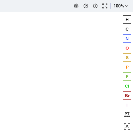
100
%
H
C
N
O
S
P
F
Cl
Br
I